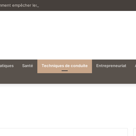
ment empêcher les poules de boire ou casser leurs œufs
atiques
Santé
Techniques de conduite
Entrepreneuriat