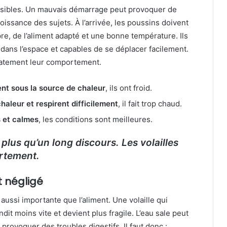
ensibles. Un mauvais démarrage peut provoquer de
roissance des sujets. À l’arrivée, les poussins doivent
re, de l’aliment adapté et une bonne température. Ils
s dans l’espace et capables de se déplacer facilement.
atement leur comportement.
ent sous la source de chaleur
, ils ont froid.
 chaleur et respirent difficilement
, il fait trop chaud.
fs et calmes
, les conditions sont meilleures.
plus qu’un long discours. Les volailles
ortement.
t négligé
 aussi importante que l’aliment. Une volaille qui
t moins vite et devient plus fragile. L’eau sale peut
provoquer des troubles digestifs. Il faut donc :