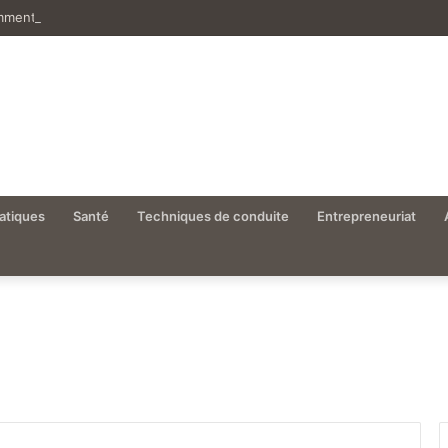
ment empêcher les poules de boire ou casser leurs œufs
atiques
Santé
Techniques de conduite
Entrepreneuriat