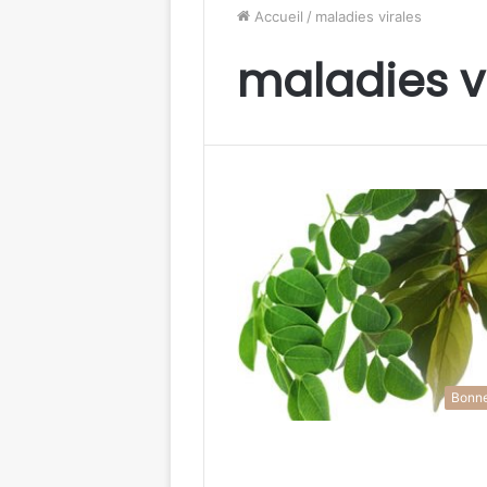
Accueil
/
maladies virales
maladies v
Bonne